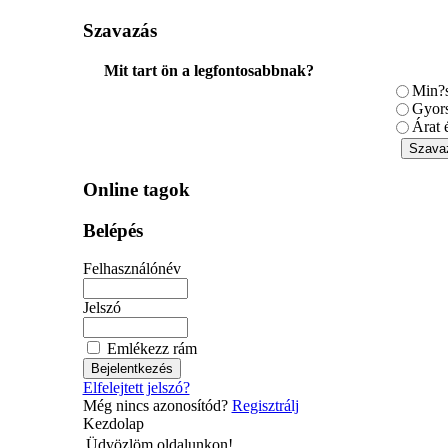
Szavazás
Mit tart ön a legfontosabbnak?
Min?s
Gyors
Árat 
Online tagok
Belépés
Felhasználónév
Jelszó
Emlékezz rám
Elfelejtett jelszó?
Még nincs azonosítód?
Regisztrálj
Kezdolap
Üdvözlöm oldalunkon!