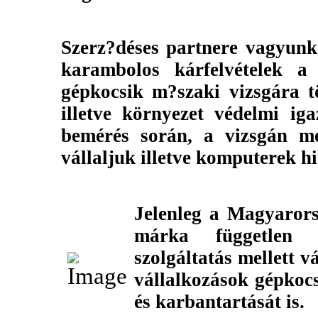
Szerz?déses partnere vagyun
karambolos kárfelvételek a 
gépkocsik m?szaki vizsgára tör
illetve környezet védelmi ig
bemérés során, a vizsgán me
vállaljuk illetve komputerek h
Jelenleg a Magyarors
márka független s
szolgáltatás mellett v
vállalkozások gépkocs
és karbantartását is.