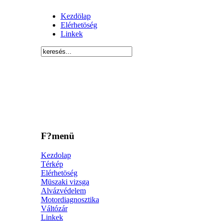
Kezdölap
Elérhetöség
Linkek
F?menü
Kezdolap
Térkép
Elérhetöség
Müszaki vizsga
Alvázvédelem
Motordiagnosztika
Váltózár
Linkek