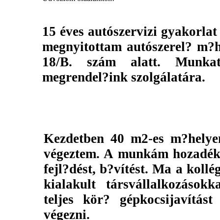
15 éves autószervizi gyakorlat
megnyitottam autószerel? m?h
18/B. szám alatt. Munkat
megrendel?ink szolgálatára.
Kezdetben 40 m2-es m?helye
végeztem. A munkám hozadéka 
fejl?dést, b?vítést. Ma a koll
kialakult társvállalkozásokk
teljes kör? gépkocsijavítás
végezni.